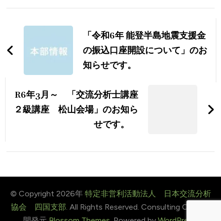
投
稿
「令和6年 能登半島地震支援金
ナ
の振込口座開設について」のお
知らせです。
ビ
ゲ
R6年3月～ 「交流分析士講座
ー
２級講座 松山会場」のお知ら
せです。
シ
ョ
ン
© Copyright 2026年
特定非営利活動法人 日本交流分析
協会 四国支部
. All Rights Reserved.
Consulting Coach |
開発元
Blossom Themes
. Powered by
WordPress
.