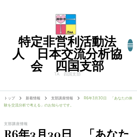
特定非営利活動法
人 日本交流分析協
会 四国支部
TA 四国支部
トップ
新着情報
支部講座情報
R6年3月30日 「あなたの体
験を交流分析で考える」のお知らせです。
支部講座情報
R6年3月30日 「あなた