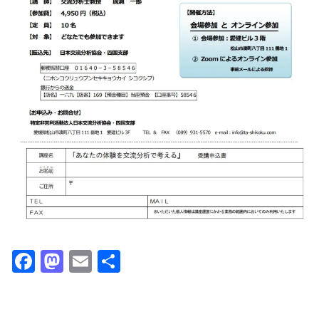
Facebook
Mastodon
Email
共
有